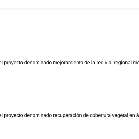
Nosotros
convocatorias
Participa
Transparencia
Noticias
Contacto
 el proyecto denominado mejoramiento de la red vial regional me
a el proyecto denominado recuperación de cobertura vegetal en 