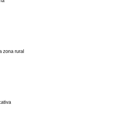
 la
a zona rural
cativa