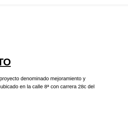
osotros
convocatorias
Participa
Transparencia
Noticias
Contacto
TO
 el proyecto denominado mejoramiento y
ubicado en la calle 8ª con carrera 28c del