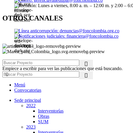
Correo: gerenciavalledupar@foncolombia.co
Atención: Lunes a viernes, 8:00 a. m. – 12:00 m. y 2:00 – 6:
OTROS CANALES
Línea anticorrupción: denuncias@foncolombia.org.co
Notificaciones judiciales: financiera@foncolombia.co
Empiece a escribir para ver las publicaciones que está buscando.
Menú
Convocatorias
Sede principal
2022
Interventorías
Obras
SUM
2023
Interventorías