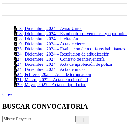
18 | Diciembre | 2024 – Aviso Único
18 | Diciembre | 2024 – Estudio de conveniencia y oportunid
18 | Diciembre | 2024 – Invitación
19 | Diciembre | 2024 – Acta de cierre
23 | Diciembre | 2024 – Evaluación de requisitos habilitantes
24 | Diciembre | 2024 – Resolución de adjudicación
24 | Diciembre | 2024 – Contrato de interventoría
24 | Diciembre | 2024 – Acta de aprobación de póliza
24 | Diciembre | 2024 – Acta de inicio
24 | Febrero | 2025 – Acta de terminación
21 | Marzo | 2025 – Acta de recibo final
29 | Mayo | 2025 – Acta de liquidación
Close
BUSCAR CONVOCATORIA