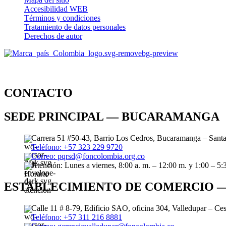
Accesibilidad WEB
Términos y condiciones
Tratamiento de datos personales
Derechos de autor
CONTACTO
SEDE PRINCIPAL — BUCARAMANGA
Carrera 51 #50-43, Barrio Los Cedros, Bucaramanga – Sant
Teléfono: +57 323 229 9720
Correo: pqrsd@foncolombia.org.co
Atención: Lunes a viernes, 8:00 a. m. – 12:00 m. y 1:00 – 5:
ESTABLECIMIENTO DE COMERCIO 
Calle 11 # 8-79, Edificio SAO, oficina 304, Valledupar – Ce
Teléfono: +57 311 216 8881