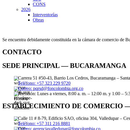
CONS
2026
Interventorías
Obras
Se encuentra debidamente constituida en la cámara de comercio de Bu
CONTACTO
SEDE PRINCIPAL — BUCARAMANGA
Carrera 51 #50-43, Barrio Los Cedros, Bucaramanga – Sant
Teléfono: +57 323 229 9720
Correo: pqrsd@foncolombia.org.co
Atención: Lunes a viernes, 8:00 a. m. – 12:00 m. y 1:00 – 5:
ESTABLECIMIENTO DE COMERCIO 
Calle 11 # 8-79, Edificio SAO, oficina 304, Valledupar – Ce
Teléfono: +57 311 216 8881
Correo: gerenciavalledupar@foncolombia.co