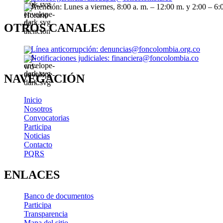
Atención: Lunes a viernes, 8:00 a. m. – 12:00 m. y 2:00 – 6:
OTROS CANALES
Línea anticorrupción: denuncias@foncolombia.org.co
Notificaciones judiciales: financiera@foncolombia.co
NAVEGACIÓN
Inicio
Nosotros
Convocatorias
Participa
Noticias
Contacto
PQRS
ENLACES
Banco de documentos
Participa
Transparencia
Mapa del sitio