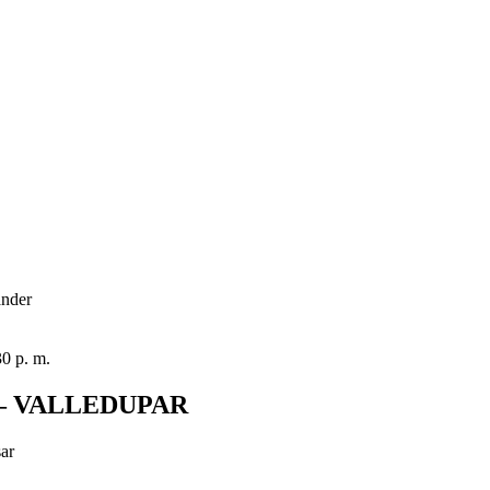
ander
30 p. m.
— VALLEDUPAR
sar