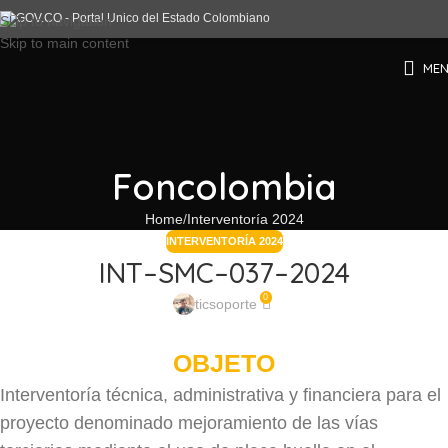
Skip to navigation
Skip to main content
ME
Foncolombia
Home
Interventoría 2024
INTERVENTORÍA 2024
INT–SMC–037–2024
0
ticsoporte
OBJETO
Interventoría técnica, administrativa y financiera para el
proyecto denominado mejoramiento de las vías