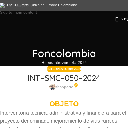
Skip to navigation
Skip to main content
ME
Foncolombia
Home
Interventoría 2024
INTERVENTORÍA 2024
INT–SMC–050–2024
0
ticsoporte
OBJETO
Interventoría técnica, administrativa y financiera para el
proyecto denominado mejoramiento de vías rurales