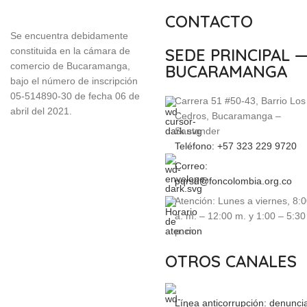
CONTACTO
Se encuentra debidamente
SEDE PRINCIPAL 
constituida en la cámara de
comercio de Bucaramanga,
BUCARAMANGA
bajo el número de inscripción
05-514890-30 de fecha 06 de
Carrera 51 #50-43, Barrio Los
abril del 2021.
Cedros, Bucaramanga –
Santander
Teléfono: +57 323 229 9720
Correo:
pqrsd@foncolombia.org.co
Atención: Lunes a viernes, 8:
a. m. – 12:00 m. y 1:00 – 5:30
p. m.
OTROS CANALES
Línea anticorrupción: denunc