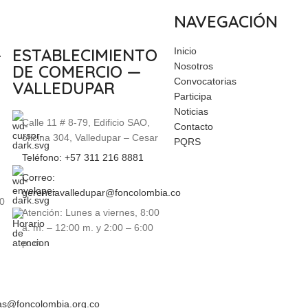
NAVEGACIÓN
—
ESTABLECIMIENTO
Inicio
Nosotros
DE COMERCIO —
Convocatorias
VALLEDUPAR
Participa
Noticias
Calle 11 # 8-79, Edificio SAO,
Contacto
oficina 304, Valledupar – Cesar
PQRS
Teléfono: +57 311 216 8881
Correo:
gerenciavalledupar@foncolombia.co
00
Atención: Lunes a viernes, 8:00
a. m. – 12:00 m. y 2:00 – 6:00
p. m.
ias@foncolombia.org.co