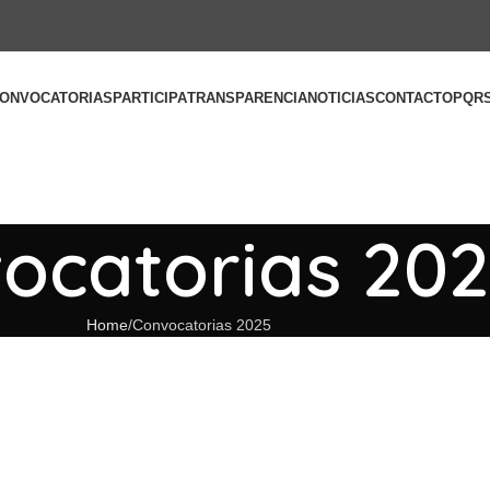
ONVOCATORIAS
PARTICIPA
TRANSPARENCIA
NOTICIAS
CONTACTO
PQR
ocatorias 20
Home
Convocatorias 2025
PROCESOS DE
PROCESOS 
SUMINISTROS - SUM
PRESENTACIÓ
SERVICIOS -