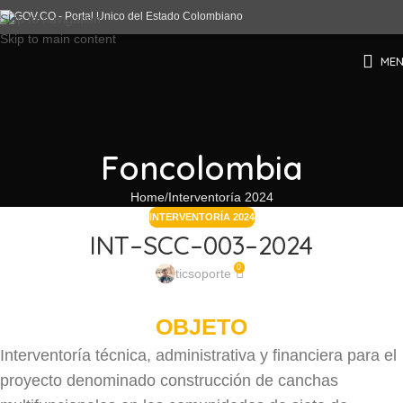
Skip to navigation
Skip to main content
ME
Foncolombia
Home
Interventoría 2024
INTERVENTORÍA 2024
INT–SCC–003–2024
0
ticsoporte
OBJETO
Interventoría técnica, administrativa y financiera para el
proyecto denominado construcción de canchas