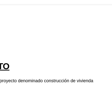
Foncolombia
ros
convocatorias
Participa
Transparencia
Noticias
Contacto
PQR
Home
Interventoría 2024
TO
el proyecto denominado construcción de vivienda