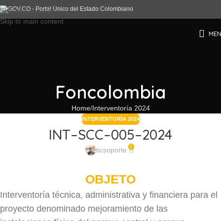
Skip to navigation
Skip to main content
ME
Foncolombia
Home
Interventoría 2024
INTERVENTORÍA 2024
INT–SCC–005–2024
0
ticsoporte
OBJETO
Interventoría técnica, administrativa y financiera para el
proyecto denominado mejoramiento de las