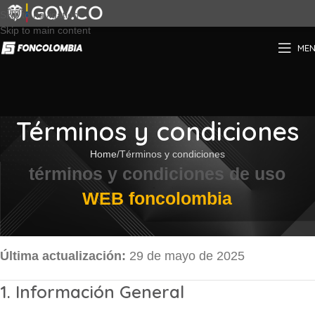
Skip to navigation
Skip to main content
ME
Términos y condiciones
Home
Términos y condiciones
términos y condiciones de uso
WEB foncolombia
Última actualización:
29 de mayo de 2025
1. Información General