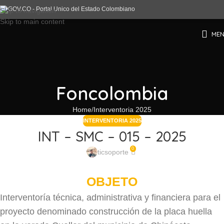
Skip to navigation
Skip to main content
ME
Foncolombia
Home
Interventoria 2025
INTERVENTORIA 2025
INT – SMC – 015 – 2025
0
ticsoporte
OBJETO
Interventoría técnica, administrativa y financiera para el
proyecto denominado construcción de la placa huella