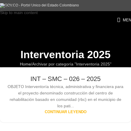
Skip to navigation
Skip to main content
ME
Interventoria 2025
Home
Archivar por categoría "Interventoria 2025"
INT – SMC – 026 – 2025
OBJETO Interventoría técnica, administrativa y financiera para
el proyecto denominado construcción del centro de
rehabilitación basado en comunidad (rbc) en el municipio de
los pati...
CONTINUAR LEYENDO