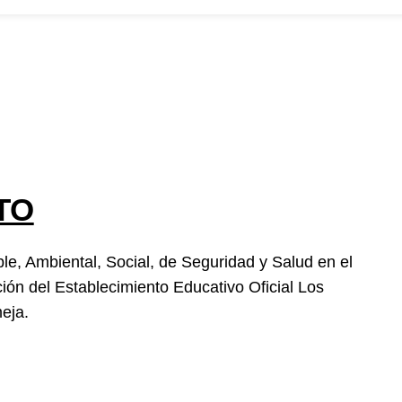
osotros
convocatorias
Participa
Transparencia
Noticias
Contacto
TO
ble, Ambiental, Social, de Seguridad y Salud en el
ción del Establecimiento Educativo Oficial Los
eja.