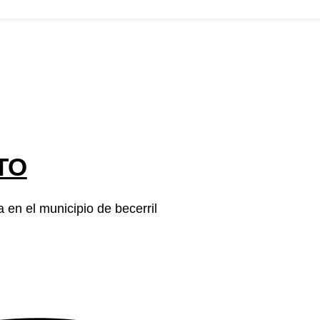
Nosotros
convocatorias
Participa
Transparencia
Noticias
Contacto
TO
a en el municipio de becerril