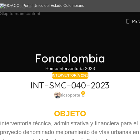
Skip to navigation
Skip to main content
ME
Foncolombia
Home
Interventoría 2023
INTERVENTORÍA 2023
INT–SMC–040–2023
0
ticsoporte
OBJETO
Interventoría técnica, administrativa y financiera para el
proyecto denominado mejoramiento de vías urbanas en