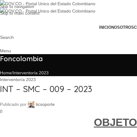
Skip to navigation
Skip to main content
INICIO
NOSOTROS
C
Search
Menu
Foncolombia
Home
Interventoría 2023
Interventoría 2023
INT – SMC – 009 – 2023
Publicado por
ticsoporte
0
OBJETO