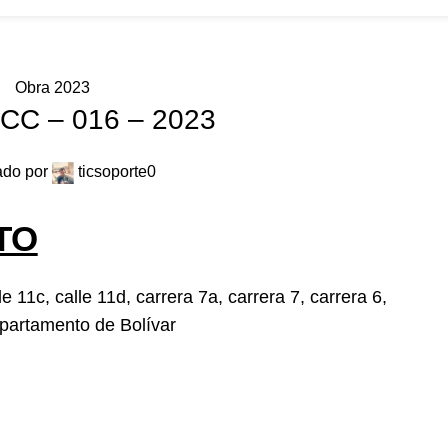
ros
convocatorias
Participa
Transparencia
Noticias
Contacto
PQR
Obra 2023
CC – 016 – 2023
ado por
ticsoporte
0
TO
e 11c, calle 11d, carrera 7a, carrera 7, carrera 6,
epartamento de Bolívar