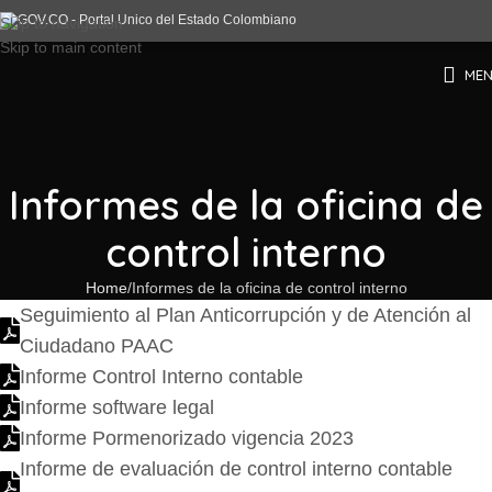
Skip to navigation
Skip to main content
ME
Informes de la oficina de
control interno
Home
Informes de la oficina de control interno
Seguimiento al Plan Anticorrupción y de Atención al
Ciudadano PAAC
Informe Control Interno contable
Informe software legal
Informe Pormenorizado vigencia 2023
Informe de evaluación de control interno contable