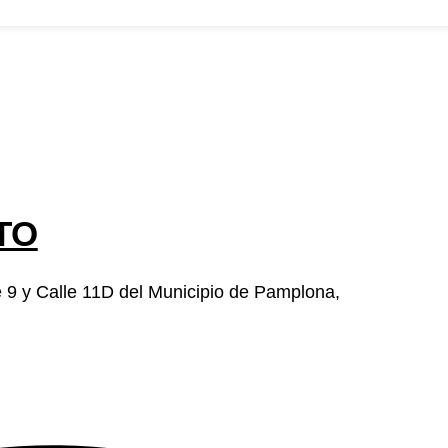
otros
convocatorias
Participa
Transparencia
Noticias
Contacto
PQ
TO
e 9 y Calle 11D del Municipio de Pamplona,