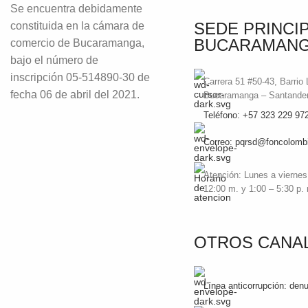
Se encuentra debidamente
SEDE PRINCI
constituida en la cámara de
BUCARAMAN
comercio de Bucaramanga,
bajo el número de
inscripción 05-514890-30 de
Carrera 51 #50-43, Barrio
fecha 06 de abril del 2021.
Bucaramanga – Santande
Teléfono: +57 323 229 97
Correo: pqrsd@foncolombi
Atención: Lunes a viernes
12:00 m. y 1:00 – 5:30 p.
OTROS CANA
Línea anticorrupción: de