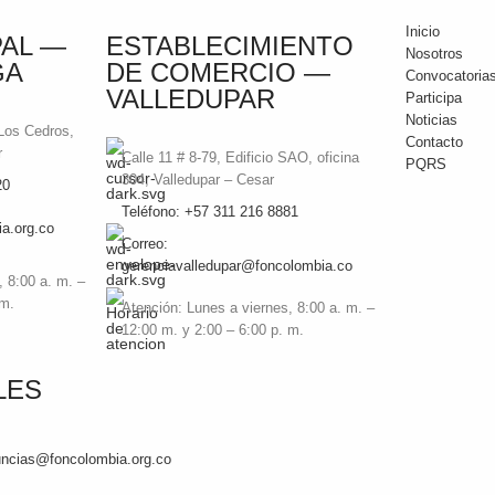
Inicio
PAL —
ESTABLECIMIENTO
Nosotros
GA
DE COMERCIO —
Convocatoria
VALLEDUPAR
Participa
Noticias
 Los Cedros,
Contacto
r
Calle 11 # 8-79, Edificio SAO, oficina
PQRS
304, Valledupar – Cesar
20
Teléfono: +57 311 216 8881
a.org.co
Correo:
gerenciavalledupar@foncolombia.co
, 8:00 a. m. –
 m.
Atención: Lunes a viernes, 8:00 a. m. –
12:00 m. y 2:00 – 6:00 p. m.
LES
nuncias@foncolombia.org.co