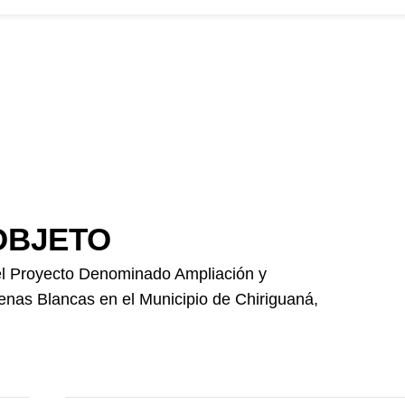
Foncolombia
ros
convocatorias
Participa
Transparencia
Noticias
Contacto
PQR
Home
Interventoría Valledupar 2026
OBJETO
a el Proyecto Denominado Ampliación y
enas Blancas en el Municipio de Chiriguaná,