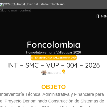
Skip to navigation
Skip to main content
ME
Foncolombia
Home
Interventoría Valledupar 2026
INTERVENTORÍA VALLEDUPAR 2026
INT – SMC – VUP – 004 – 2026
0
ticsoporte
OBJETO
Interventoría Técnica, Administrativa y Financiera para
el Proyecto Denominado Construcción de Sistemas de