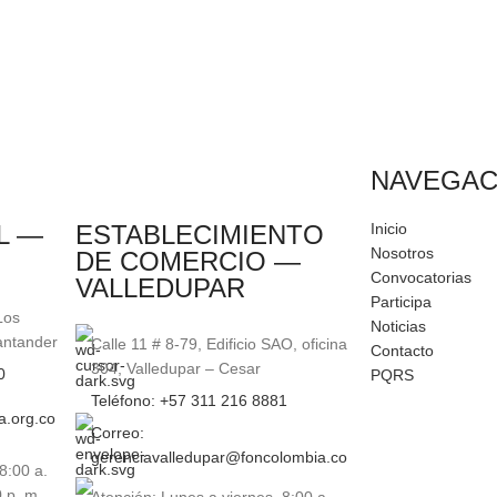
NAVEGAC
L —
ESTABLECIMIENTO
Inicio
Nosotros
DE COMERCIO —
Convocatorias
VALLEDUPAR
Participa
Los
Noticias
antander
Calle 11 # 8-79, Edificio SAO, oficina
Contacto
304, Valledupar – Cesar
0
PQRS
Teléfono: +57 311 216 8881
a.org.co
Correo:
gerenciavalledupar@foncolombia.co
8:00 a.
 p. m.
Atención: Lunes a viernes, 8:00 a.