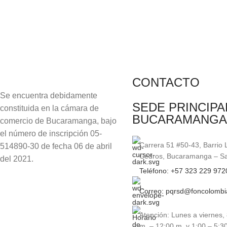
CONTACTO
Se encuentra debidamente
SEDE PRINCIPA
constituida en la cámara de
BUCARAMANGA
comercio de Bucaramanga, bajo
el número de inscripción 05-
Carrera 51 #50-43, Barrio 
514890-30 de fecha 06 de abril
Cedros, Bucaramanga – S
del 2021.
Teléfono: +57 323 229 972
Correo: pqrsd@foncolombi
Atención: Lunes a viernes, 
m. – 12:00 m. y 1:00 – 5:30