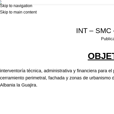
Foncolombia
Skip to navigation
Inicio
Nosot
Skip to main content
Home
Interventoría Valledupar 2025
INTERVE
INT – SMC 
Public
OBJE
interventoría técnica, administrativa y financiera para
cerramiento perimetral, fachada y zonas de urbanismo 
Albania la Guajira.