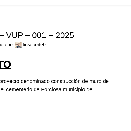
ros
convocatorias
Participa
Transparencia
Noticias
Contacto
PQR
NTORÍA VALLEDUPAR 2025
– VUP – 001 – 2025
ado por
ticsoporte
0
TO
 el proyecto denominado construcción de muro de
del cementerio de Porciosa municipio de