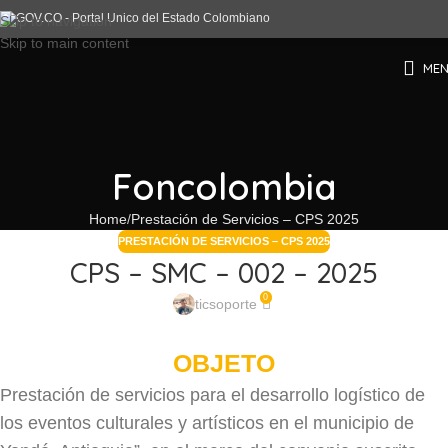
Skip to navigation
Skip to main content
ME
Foncolombia
Home
Prestación de Servicios – CPS 2025
PRESTACIÓN DE SERVICIOS – CPS 2025
CPS – SMC – 002 – 2025
0
ticsoporte
OBJETO
Prestación de servicios para el desarrollo logístico de
los eventos culturales y artísticos en el municipio de