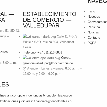
NAVEG
Inicio
PAL —
ESTABLECIMIENTO
Nosotros
GA
DE COMERCIO —
Convocatoria
VALLEDUPAR
Participa
era 51 #50-43,
Noticias
anga –
Calle 11 # 8-79,
Contacto
Edificio SAO, oficina 304, Valledupar –
PQRS
Cesar
orreo:
Teléfono: +57 311 216 8881
Correo:
, 8:00 a. m. –
gerenciavalledupar@foncolombia.co
Atención: Lunes a viernes, 8:00 a. m. –
12:00 m. y 2:00 – 6:00 p. m.
LES
ínea anticorrupción: denuncias@foncolombia.org.co
otificaciones judiciales: financiera@foncolombia.co