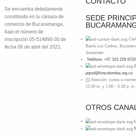
CONTACTO
Se encuentra debidamente
SEDE PRINCI
constituida en la cámara de
BUCARAMAN
comercio de Bucaramanga,
bajo el número de
inscripción 05-514890-30 de
Carr
Barrio Los Cedros, Bucaram
fecha 06 de abril del 2021.
Santander
Teléfono: +57 323 229 9720
C
pqrsd@foncolombia.org.co
Atención: Lunes a viernes
12:00 m. y 1:00 – 5:30 p. m.
OTROS CANA
L
N