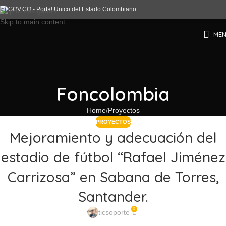
Skip to navigation
Skip to main content
ME
Foncolombia
Home
Proyectos
PROYECTOS
Mejoramiento y adecuación del
estadio de fútbol “Rafael Jiménez
Carrizosa” en Sabana de Torres,
Santander.
0
ticsoporte