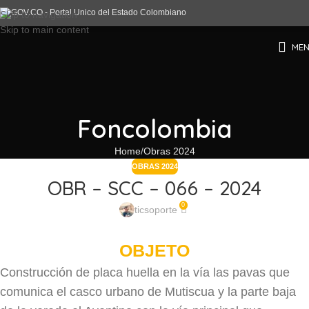
Skip to navigation
Skip to main content
ME
Foncolombia
Home
Obras 2024
OBRAS 2024
OBR – SCC – 066 – 2024
0
ticsoporte
OBJETO
Construcción de placa huella en la vía las pavas que
comunica el casco urbano de Mutiscua y la parte baja