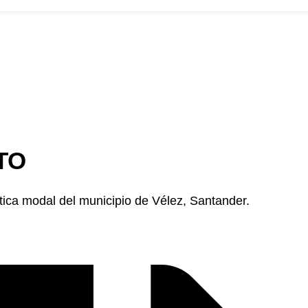
ros
convocatorias
Participa
Transparencia
Noticias
Contacto
PQR
TO
tica modal del municipio de Vélez, Santander.