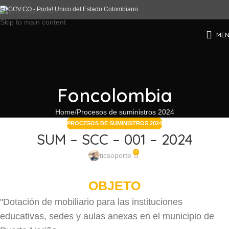
Skip to navigation
Skip to main content
ME
Foncolombia
Home
Procesos de suministros 2024
PROCESOS DE SUMINISTROS 2024
SUM – SCC – 001 – 2024
0
ticsoporte
OBJETO
"Dotación de mobiliario para las instituciones
educativas, sedes y aulas anexas en el municipio de