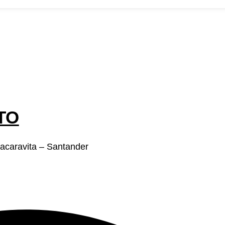
osotros
convocatorias
Participa
Transparencia
Noticias
Contacto
TO
Macaravita – Santander