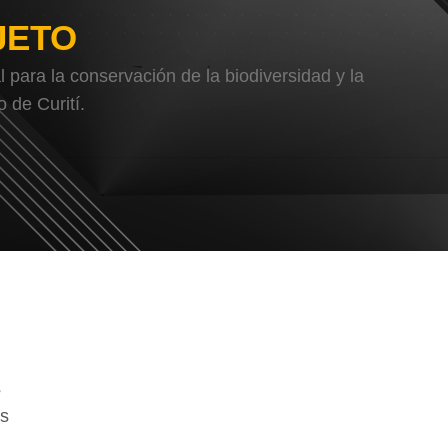
JETO
para la conservación de la biodiversidad y la
 de Curití.
s
es