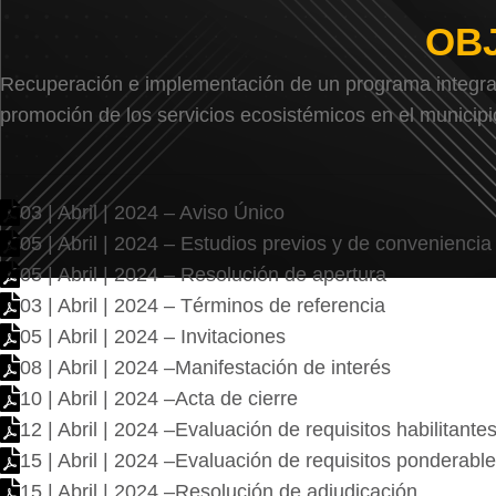
OB
Recuperación e implementación de un programa integral 
promoción de los servicios ecosistémicos en el municipio
03 | Abril | 2024 – Aviso Único
05 | Abril | 2024 – Estudios previos y de conveniencia
05 | Abril | 2024 – Resolución de apertura
03 | Abril | 2024 – Términos de referencia
05 | Abril | 2024 – Invitaciones
08 | Abril | 2024 –Manifestación de interés
10 | Abril | 2024 –Acta de cierre
12 | Abril | 2024 –Evaluación de requisitos habilitante
15 | Abril | 2024 –Evaluación de requisitos ponderabl
15 | Abril | 2024 –Resolución de adjudicación