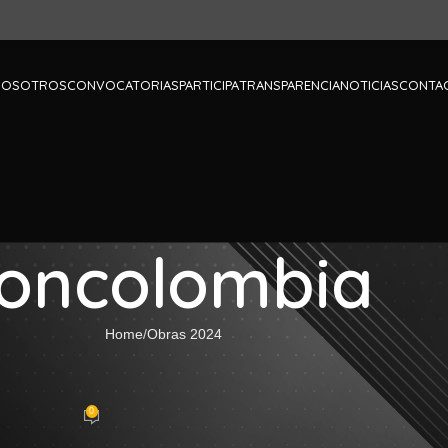
NOSOTROS
CONVOCATORIAS
PARTICIPA
TRANSPARENCIA
NOTICIAS
CONTA
oncolombia
Home
Obras 2024
S 2024
– 026 – 2024
0
ticsoporte