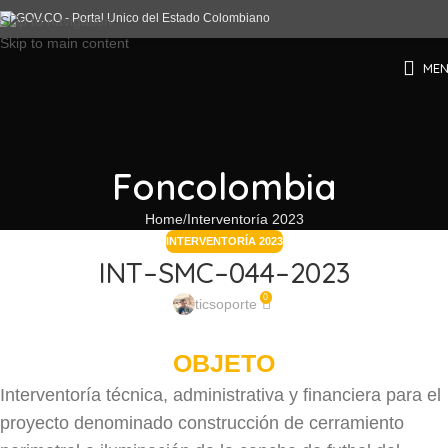
Skip to navigation
Skip to main content
ME
Foncolombia
Home
Interventoría 2023
INTERVENTORÍA 2023
INT–SMC–044–2023
0
ticsoporte
OBJETO
Interventoría técnica, administrativa y financiera para el
proyecto denominado construcción de cerramiento