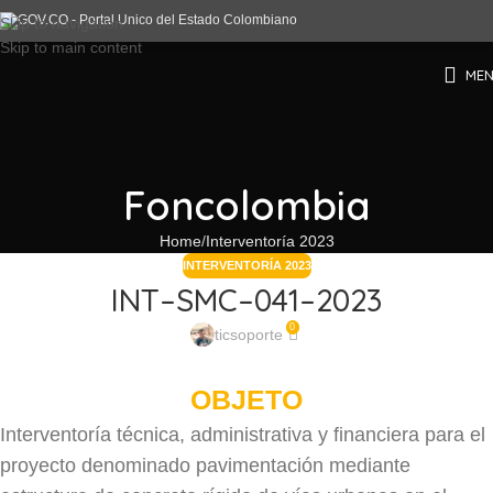
Skip to navigation
Skip to main content
ME
Foncolombia
Home
Interventoría 2023
INTERVENTORÍA 2023
INT–SMC–041–2023
0
ticsoporte
OBJETO
Interventoría técnica, administrativa y financiera para el
proyecto denominado pavimentación mediante