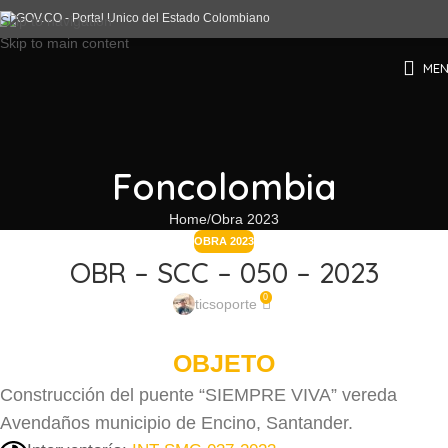
Skip to navigation
Skip to main content
ME
Foncolombia
Home
Obra 2023
OBRA 2023
OBR – SCC – 050 – 2023
0
ticsoporte
OBJETO
Construcción del puente “SIEMPRE VIVA” vereda
Avendaños municipio de Encino, Santander.