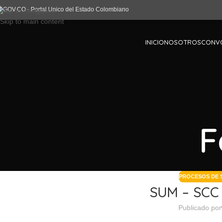
Skip to navigation
Skip to main content
INICIO
NOSOTROS
CONV
F
PROCESOS DE S
SUM – SCC 
Publicado por