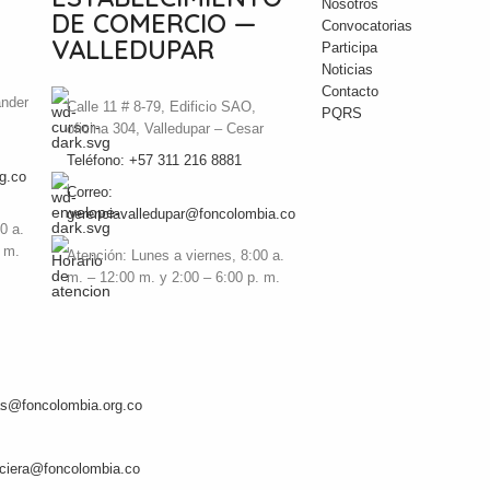
Nosotros
DE COMERCIO —
Convocatorias
VALLEDUPAR
Participa
Noticias
Contacto
ander
Calle 11 # 8-79, Edificio SAO,
PQRS
oficina 304, Valledupar – Cesar
Teléfono: +57 311 216 8881
g.co
Correo:
gerenciavalledupar@foncolombia.co
0 a.
. m.
Atención: Lunes a viernes, 8:00 a.
m. – 12:00 m. y 2:00 – 6:00 p. m.
S
ias@foncolombia.org.co
anciera@foncolombia.co