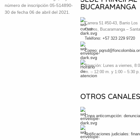
BUCARAMANGA
número de inscripción 05-514890-
30 de fecha 06 de abril del 2021.
Carrera 51 #50-43, Barrio Los
Cedros, Bucaramanga – Sant
Teléfono: +57 323 229 9720
Correo: pqrsd@foncolombia.or
Atención: Lunes a viernes, 8:0
m. – 12:00 m. y 1:00 – 5:30 p
OTROS CANALE
Línea anticorrupción: denunc
Notificaciones judiciales: fin