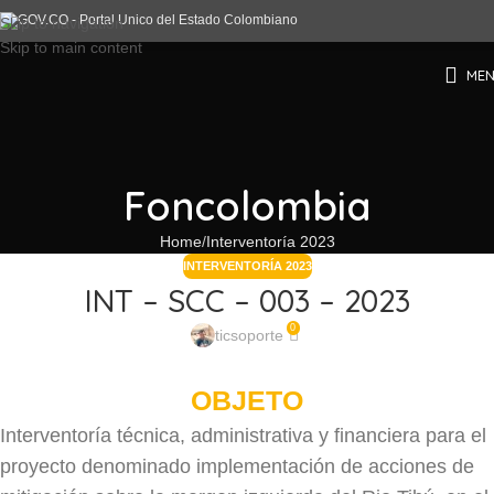
Skip to navigation
Skip to main content
ME
Foncolombia
Home
Interventoría 2023
INTERVENTORÍA 2023
INT – SCC – 003 – 2023
0
ticsoporte
OBJETO
Interventoría técnica, administrativa y financiera para el
proyecto denominado implementación de acciones de