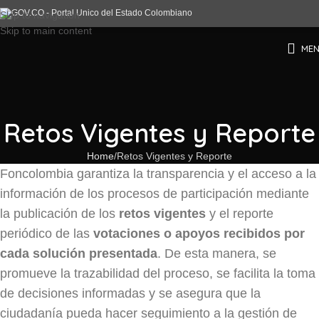
Skip to navigation
Skip to main content
ME
Retos Vigentes y Reporte
Home
Retos Vigentes y Reporte
Foncolombia garantiza la transparencia y el acceso a la
información de los procesos de participación mediante
la publicación de los
retos vigentes
y el reporte
periódico de las
votaciones o apoyos recibidos por
cada solución presentada
. De esta manera, se
promueve la trazabilidad del proceso, se facilita la toma
de decisiones informadas y se asegura que la
ciudadanía pueda hacer seguimiento a la gestión de