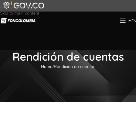
Skip to navigation
Skip to main content
ME
Rendición de cuentas
Home
Rendición de cuentas