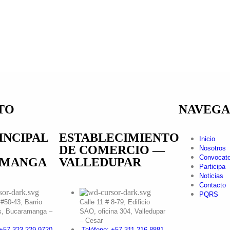
TO
NAVEGA
INCIPAL
ESTABLECIMIENTO
Inicio
DE COMERCIO —
Nosotros
Convocato
AMANGA
VALLEDUPAR
Participa
Noticias
Contacto
PQRS
 #50-43, Barrio
Calle 11 # 8-79, Edificio
s, Bucaramanga –
SAO, oficina 304, Valledupar
– Cesar
 +57 323 229 9720
Teléfono: +57 311 216 8881