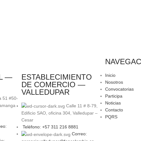
NAVEGAC
L —
ESTABLECIMIENTO
Inicio
Nosotros
DE COMERCIO —
Convocatorias
VALLEDUPAR
Participa
a 51 #50-
Noticias
ramanga
Calle 11 # 8-79,
Contacto
Edificio SAO, oficina 304, Valledupar –
PQRS
Cesar
eo:
Teléfono: +57 311 216 8881
Correo:
ón: