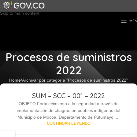
Skip to navigation
Skip to main content
ME
Procesos de suministros
2022
Home
Archivar por categoría "Procesos de suministros 2022"
SUM – SCC – 001 – 2022
OBJETO Fortalecimiento a la seguridad a través de
implementación de chagras en pueblos indígenas del
Municipio de Mocoa, Departamento de Putumayo. ...
CONTINUAR LEYENDO