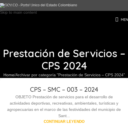
Skip to navigation
Skip to main content
ME
Prestación de Servicios –
CPS 2024
Home
Archivar por categoría "Prestación de Servicios – CPS 2024"
CPS – SMC – 003 – 2024
OBJETO Prestación de servicios para el desarrollo de
actividades deportivas, recreativas, ambientales, turísticas y
agropecuarias en el marco de las festividades del municipio de
Sant...
CONTINUAR LEYENDO