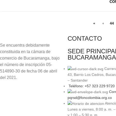
CO
«
‹
44
CONTACTO
Se encuentra debidamente
SEDE PRINCIPA
constituida en la cámara de
BUCARAMANGA
comercio de Bucaramanga, bajo
el número de inscripción 05-
Carrer
514890-30 de fecha 06 de abril
43, Barrio Los Cedros, Buca
del 2021.
– Santander
Teléfono: +57 323 229 9720
Corr
pqrsd@foncolombia.org.co
Atenci
Lunes a viernes, 8:00 a. m. –
y 1:00 – 5:30 p. m.