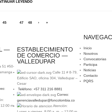
NTINUAR LEYENDO
45
46
47
48
›
»
NAVEGAC
L —
ESTABLECIMIENTO
Inicio
Nosotros
DE COMERCIO —
Convocatorias
VALLEDUPAR
Participa
a 51 #50-
Noticias
ramanga
Calle 11 # 8-79,
Contacto
Edificio SAO, oficina 304, Valledupar –
PQRS
Cesar
eo:
Teléfono: +57 311 216 8881
Correo:
ón:
gerenciavalledupar@foncolombia.co
 12:00 m.
Atención:
Lunes a viernes, 8:00 a. m. – 12:00 m.