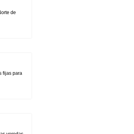
Norte de
 fijas para
las veredas