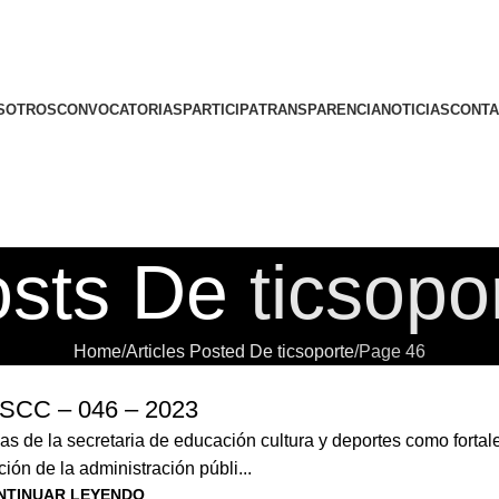
SOTROS
CONVOCATORIAS
PARTICIPA
TRANSPARENCIA
NOTICIAS
CONTA
osts De
ticsopo
Home
Articles Posted De ticsoporte
Page 46
SCC – 046 – 2023
s de la secretaria de educación cultura y deportes como fortal
ción de la administración públi...
NTINUAR LEYENDO